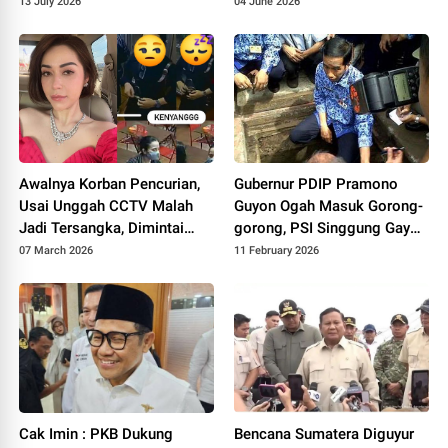
Tata Kelola Pasar
13 July 2026
04 June 2026
Awalnya Korban Pencurian,
Gubernur PDIP Pramono
Usai Unggah CCTV Malah
Guyon Ogah Masuk Gorong-
Jadi Tersangka, Dimintai
gorong, PSI Singgung Gaya
Rp1 M
Kepemimpinan Jokowi yang
07 March 2026
11 February 2026
Dengar Keluhan Warga
Cak Imin : PKB Dukung
Bencana Sumatera Diguyur