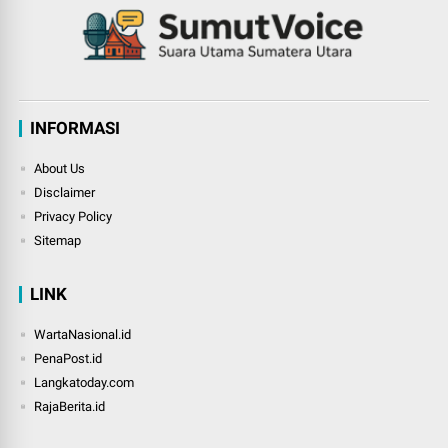
INFORMASI
About Us
Disclaimer
Privacy Policy
Sitemap
LINK
WartaNasional.id
PenaPost.id
Langkatoday.com
RajaBerita.id