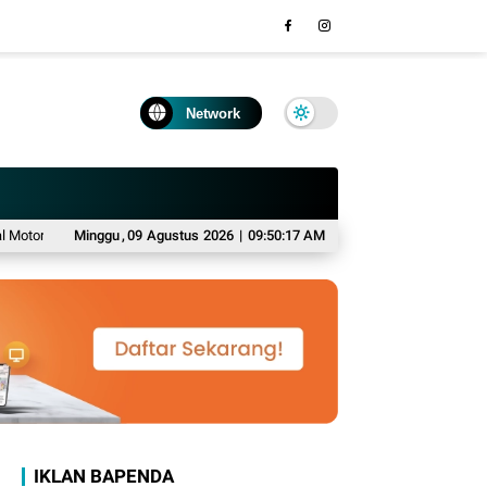
Network
rban
Viral Video "Yang Wes Yang" di Banyuwangi, Identitas Dua Remaja Pe
Minggu
,
09
Agustus
2026
|
09:50:18 AM
IKLAN BAPENDA