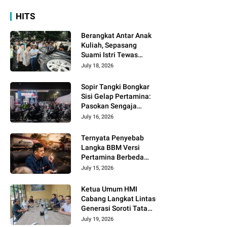
HITS
Berangkat Antar Anak
Kuliah, Sepasang
Suami Istri Tewas
dalam Tragedi Maut
July 18, 2026
Sibolangit
Sopir Tangki Bongkar
Sisi Gelap Pertamina:
Pasokan Sengaja
Dijatah Demi Dongkrak
July 16, 2026
Penjualan Pertamax!
Ternyata Penyebab
Langka BBM Versi
Pertamina Berbeda
Dengan Gubsu, TNI dan
July 15, 2026
Polri Dikerahkan!
Ketua Umum HMI
Cabang Langkat Lintas
Generasi Soroti Tata
Kelola Pemerintahan,
July 19, 2026