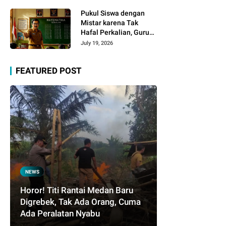
Infrastruktur, dan
Kelangkaan BBM
Pukul Siswa dengan
Mistar karena Tak
Hafal Perkalian, Guru
SD Dipolisikan
July 19, 2026
FEATURED POST
NEWS
Horor! Titi Rantai Medan Baru
Digrebek, Tak Ada Orang, Cuma
Ada Peralatan Nyabu