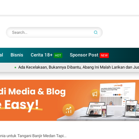
al
Bisnis
Cerita 18+
Sponsor Post
HOT
NEW
Ada Kecelakaan, Bukannya Dibantu, Abang Ini Malah Larikan dan Jual Motor Ko
nia untuk Tangani Banjir Medan Tapi...