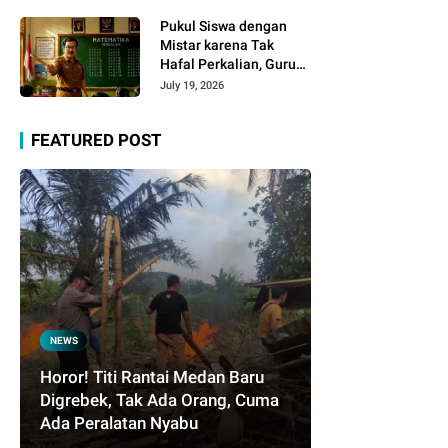
Infrastruktur, dan
Kelangkaan BBM
Pukul Siswa dengan
Mistar karena Tak
Hafal Perkalian, Guru
SD Dipolisikan
July 19, 2026
FEATURED POST
NEWS
Horor! Titi Rantai Medan Baru
Digrebek, Tak Ada Orang, Cuma
Ada Peralatan Nyabu