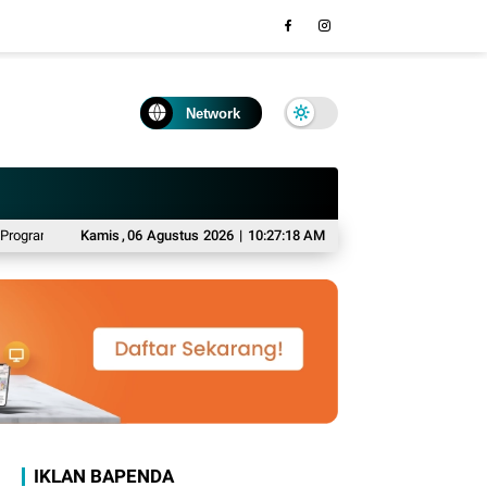
Network
dia Relations Terbaik pada MRA 2026
Kamis
,
06
Agustus
2026
|
10:27:19 AM
Viral Video "Yang Wes Yang" di Ban
IKLAN BAPENDA