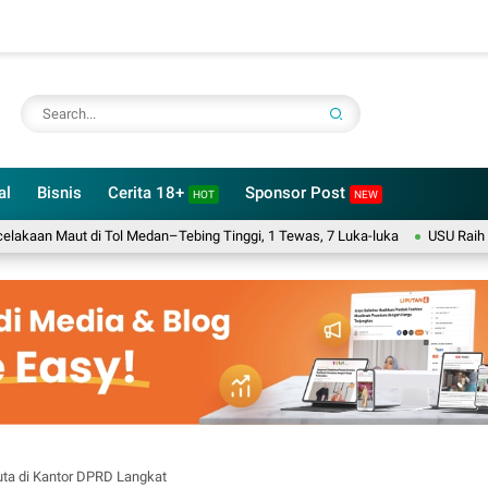
al
Bisnis
Cerita 18+
Sponsor Post
HOT
NEW
ut di Tol Medan–Tebing Tinggi, 1 Tewas, 7 Luka-luka
USU Raih Program Me
ta di Kantor DPRD Langkat