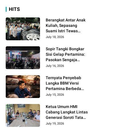
HITS
Berangkat Antar Anak
Kuliah, Sepasang
Suami Istri Tewas
dalam Tragedi Maut
July 18, 2026
Sibolangit
Sopir Tangki Bongkar
Sisi Gelap Pertamina:
Pasokan Sengaja
Dijatah Demi Dongkrak
July 16, 2026
Penjualan Pertamax!
Ternyata Penyebab
Langka BBM Versi
Pertamina Berbeda
Dengan Gubsu, TNI dan
July 15, 2026
Polri Dikerahkan!
Ketua Umum HMI
Cabang Langkat Lintas
Generasi Soroti Tata
Kelola Pemerintahan,
July 19, 2026