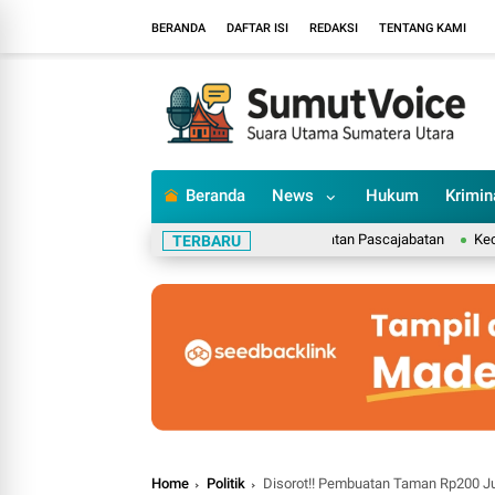
BERANDA
DAFTAR ISI
REDAKSI
TENTANG KAMI
Beranda
News
Hukum
Krimin
-Raja Timor, Tambah Daftar Gelar Kehormatan Pascajabatan
Kecelakaan Ma
TERBARU
Home
Politik
Disorot!! Pembuatan Taman Rp200 Ju