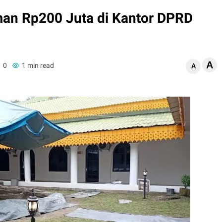
man Rp200 Juta di Kantor DPRD
A
0
1 min read
A