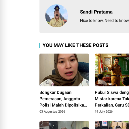
Sandi Pratama
Nice to know, Need to kno
YOU MAY LIKE THESE POSTS
Bongkar Dugaan
Pukul Siswa den
Pemerasan, Anggota
Mistar karena Tak
Polisi Malah Dipolisikan
Perkalian, Guru S
sesama Polisi
Dipolisikan
03 Augustus 2026
19 July 2026