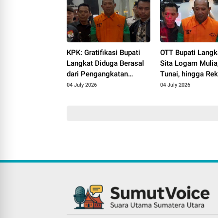
KPK: Gratifikasi Bupati
OTT Bupati Langk
Langkat Diduga Berasal
Sita Logam Mulia
dari Pengangkatan
Tunai, hingga Re
Camat dan Kepsek
Miliaran Rupiah
04 July 2026
04 July 2026