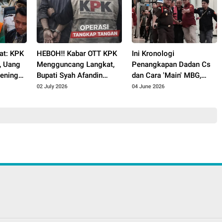
at: KPK
HEBOH!! Kabar OTT KPK
Ini Kronologi
, Uang
Mengguncang Langkat,
Penangkapan Dadan Cs
kening
Bupati Syah Afandin
dan Cara 'Main' MBG,
Diisukan Diamankan di
Dapat Rp1 M per Hari
02 July 2026
04 June 2026
Deli Serdang