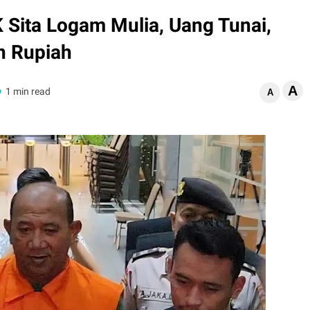
 Sita Logam Mulia, Uang Tunai,
n Rupiah
A
1 min read
A