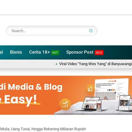
al
Bisnis
Cerita 18+
Sponsor Post
HOT
NEW
Viral Video "Yang Wes Yang" di Banyuwangi, Identi
Mulia, Uang Tunai, hingga Rekening Miliaran Rupiah