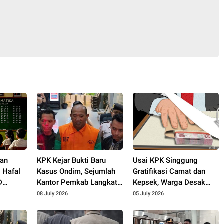
w
gan
KPK Kejar Bukti Baru
Usai KPK Singgung
 Hafal
Kasus Ondim, Sejumlah
Gratifikasi Camat dan
D
Kantor Pemkab Langkat
Kepsek, Warga Desak
Digeledah
Seluruh Pemberi Ikut
08 July 2026
05 July 2026
Diusut