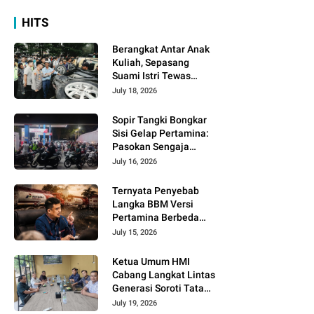
HITS
Berangkat Antar Anak
Kuliah, Sepasang
Suami Istri Tewas
dalam Tragedi Maut
July 18, 2026
Sibolangit
Sopir Tangki Bongkar
Sisi Gelap Pertamina:
Pasokan Sengaja
Dijatah Demi Dongkrak
July 16, 2026
Penjualan Pertamax!
Ternyata Penyebab
Langka BBM Versi
Pertamina Berbeda
Dengan Gubsu, TNI dan
July 15, 2026
Polri Dikerahkan!
Ketua Umum HMI
Cabang Langkat Lintas
Generasi Soroti Tata
Kelola Pemerintahan,
July 19, 2026