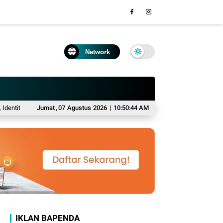
Network
tas Dua Remaja Pemeran Mulai Terungkap
Jumat
,
07
Agustus
2026
|
10:50:45 AM
Bongkar Dugaan Pemerasan, Anggo
IKLAN BAPENDA