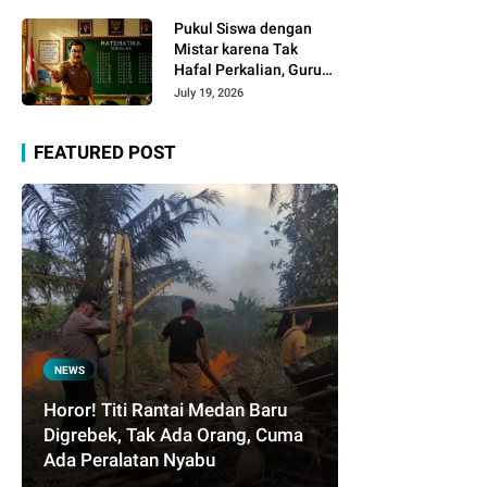
Infrastruktur, dan
Kelangkaan BBM
Pukul Siswa dengan
Mistar karena Tak
Hafal Perkalian, Guru
SD Dipolisikan
July 19, 2026
FEATURED POST
NEWS
Horor! Titi Rantai Medan Baru
Digrebek, Tak Ada Orang, Cuma
Ada Peralatan Nyabu