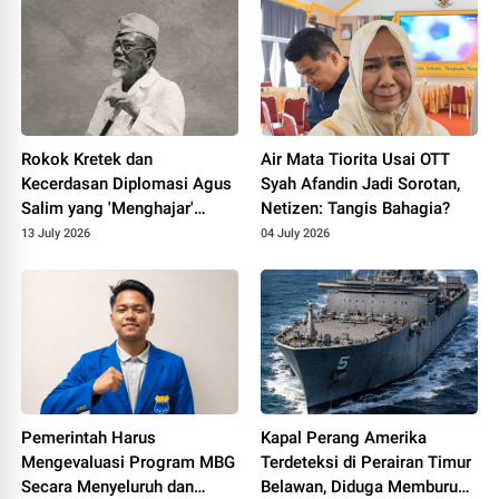
Rokok Kretek dan
Air Mata Tiorita Usai OTT
Kecerdasan Diplomasi Agus
Syah Afandin Jadi Sorotan,
Salim yang 'Menghajar'
Netizen: Tangis Bahagia?
Diplomat Belanda
13 July 2026
04 July 2026
Pemerintah Harus
Kapal Perang Amerika
Mengevaluasi Program MBG
Terdeteksi di Perairan Timur
Secara Menyeluruh dan
Belawan, Diduga Memburu