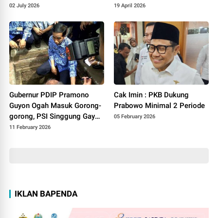
Mengkaji Ulang Kebijakan
Kapal Tanker Iran
02 July 2026
19 April 2026
Koperasi Merah Putih
Gubernur PDIP Pramono
Cak Imin : PKB Dukung
Guyon Ogah Masuk Gorong-
Prabowo Minimal 2 Periode
gorong, PSI Singgung Gaya
05 February 2026
Kepemimpinan Jokowi yang
11 February 2026
Dengar Keluhan Warga
IKLAN BAPENDA