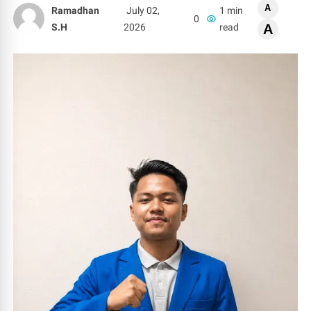
A
Ramadhan
July 02,
1 min
0
S.H
2026
read
A