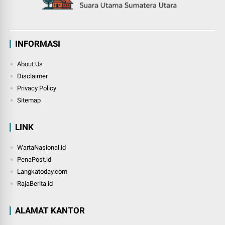
INFORMASI
About Us
Disclaimer
Privacy Policy
Sitemap
LINK
WartaNasional.id
PenaPost.id
Langkatoday.com
RajaBerita.id
ALAMAT KANTOR