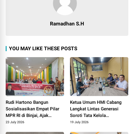
Ramadhan S.H
YOU MAY LIKE THESE POSTS
Rudi Hartono Bangun
Ketua Umum HMI Cabang
Sosialisasikan Empat Pilar
Langkat Lintas Generasi
MPR RI di Binjai, Ajak
Soroti Tata Kelola
Masyarakat Perkuat
Pemerintahan, Infrastruktur,
23 July 2026
19 July 2026
Persatuan Bangsa
dan Kelangkaan BBM