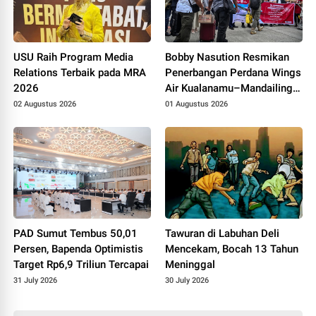
USU Raih Program Media
Bobby Nasution Resmikan
Relations Terbaik pada MRA
Penerbangan Perdana Wings
2026
Air Kualanamu–Mandailing
Natal
02 Augustus 2026
01 Augustus 2026
PAD Sumut Tembus 50,01
Tawuran di Labuhan Deli
Persen, Bapenda Optimistis
Mencekam, Bocah 13 Tahun
Target Rp6,9 Triliun Tercapai
Meninggal
31 July 2026
30 July 2026