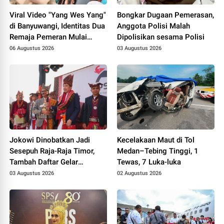
Viral Video "Yang Wes Yang"
Bongkar Dugaan Pemerasan,
di Banyuwangi, Identitas Dua
Anggota Polisi Malah
Remaja Pemeran Mulai
Dipolisikan sesama Polisi
Terungkap
06 Augustus 2026
03 Augustus 2026
Jokowi Dinobatkan Jadi
Kecelakaan Maut di Tol
Sesepuh Raja-Raja Timor,
Medan–Tebing Tinggi, 1
Tambah Daftar Gelar
Tewas, 7 Luka-luka
Kehormatan Pascajabatan
03 Augustus 2026
02 Augustus 2026